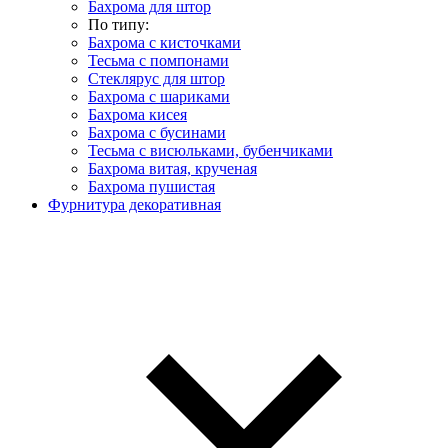
Бахрома для штор
По типу:
Бахрома с кисточками
Тесьма с помпонами
Стеклярус для штор
Бахрома с шариками
Бахрома кисея
Бахрома с бусинами
Тесьма с висюльками, бубенчиками
Бахрома витая, крученая
Бахрома пушистая
Фурнитура декоративная