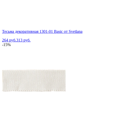
Тесьма декоративная 1301-01 Basic от Svetlana
264 руб.
313 руб.
-15%