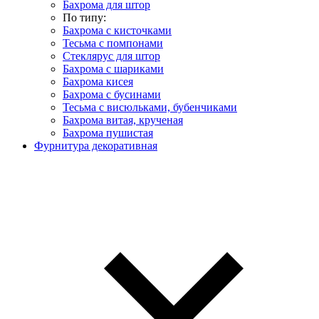
Бахрома для штор
По типу:
Бахрома с кисточками
Тесьма с помпонами
Стеклярус для штор
Бахрома с шариками
Бахрома кисея
Бахрома с бусинами
Тесьма с висюльками, бубенчиками
Бахрома витая, крученая
Бахрома пушистая
Фурнитура декоративная