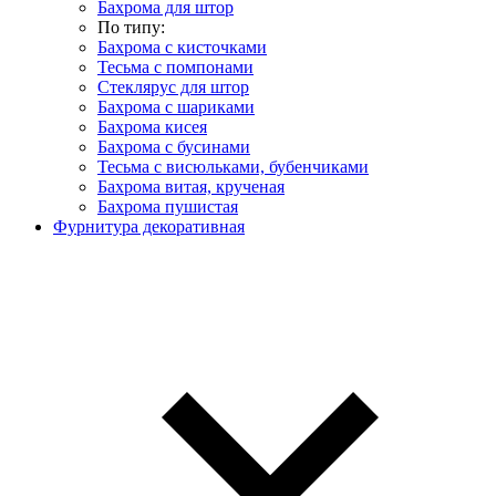
Бахрома для штор
По типу:
Бахрома с кисточками
Тесьма с помпонами
Стеклярус для штор
Бахрома с шариками
Бахрома кисея
Бахрома с бусинами
Тесьма с висюльками, бубенчиками
Бахрома витая, крученая
Бахрома пушистая
Фурнитура декоративная