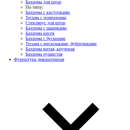
Бахрома для штор
По типу:
Бахрома с кисточками
Тесьма с помпонами
Стеклярус для штор
Бахрома с шариками
Бахрома кисея
Бахрома с бусинами
Тесьма с висюльками, бубенчиками
Бахрома витая, крученая
Бахрома пушистая
Фурнитура декоративная