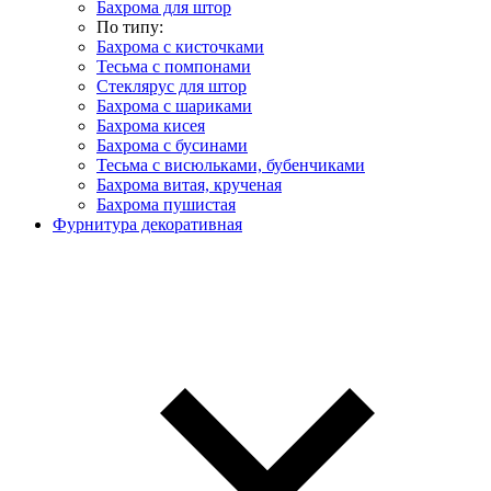
Бахрома для штор
По типу:
Бахрома с кисточками
Тесьма с помпонами
Стеклярус для штор
Бахрома с шариками
Бахрома кисея
Бахрома с бусинами
Тесьма с висюльками, бубенчиками
Бахрома витая, крученая
Бахрома пушистая
Фурнитура декоративная