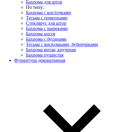
Бахрома для штор
По типу:
Бахрома с кисточками
Тесьма с помпонами
Стеклярус для штор
Бахрома с шариками
Бахрома кисея
Бахрома с бусинами
Тесьма с висюльками, бубенчиками
Бахрома витая, крученая
Бахрома пушистая
Фурнитура декоративная