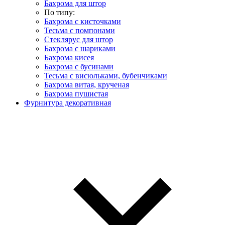
Бахрома для штор
По типу:
Бахрома с кисточками
Тесьма с помпонами
Стеклярус для штор
Бахрома с шариками
Бахрома кисея
Бахрома с бусинами
Тесьма с висюльками, бубенчиками
Бахрома витая, крученая
Бахрома пушистая
Фурнитура декоративная