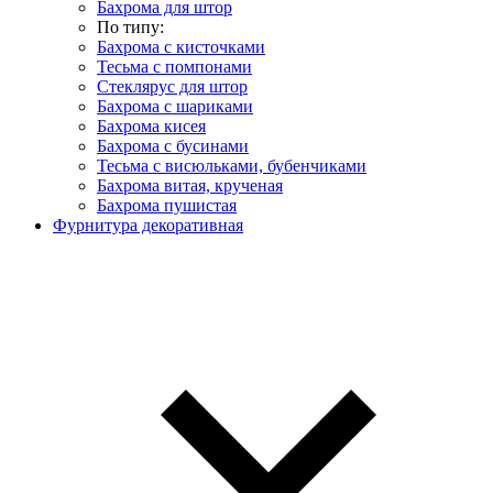
Бахрома для штор
По типу:
Бахрома с кисточками
Тесьма с помпонами
Стеклярус для штор
Бахрома с шариками
Бахрома кисея
Бахрома с бусинами
Тесьма с висюльками, бубенчиками
Бахрома витая, крученая
Бахрома пушистая
Фурнитура декоративная