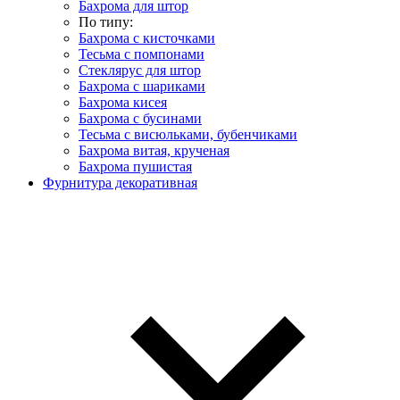
Бахрома для штор
По типу:
Бахрома с кисточками
Тесьма с помпонами
Стеклярус для штор
Бахрома с шариками
Бахрома кисея
Бахрома с бусинами
Тесьма с висюльками, бубенчиками
Бахрома витая, крученая
Бахрома пушистая
Фурнитура декоративная