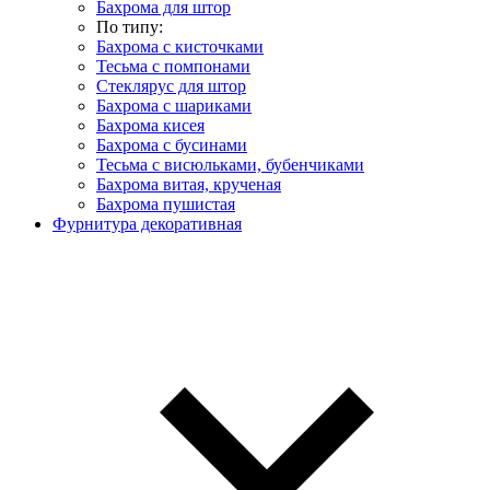
Бахрома для штор
По типу:
Бахрома с кисточками
Тесьма с помпонами
Стеклярус для штор
Бахрома с шариками
Бахрома кисея
Бахрома с бусинами
Тесьма с висюльками, бубенчиками
Бахрома витая, крученая
Бахрома пушистая
Фурнитура декоративная