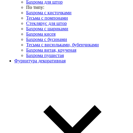
Бахрома для штор
По типу:
Бахрома с кисточками
Тесьма с помпонами
Стеклярус для штор
Бахрома с шариками
Бахрома кисея
Бахрома с бусинами
Тесьма с висюльками, бубенчиками
Бахрома витая, крученая
Бахрома пушистая
Фурнитура декоративная