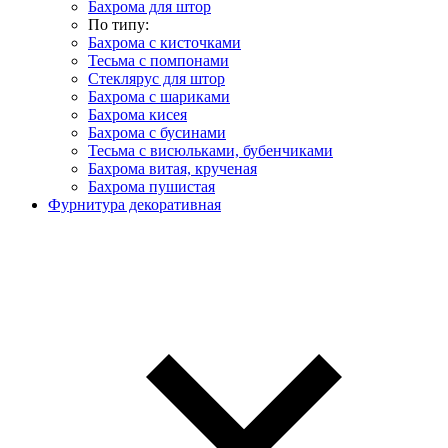
Бахрома для штор
По типу:
Бахрома с кисточками
Тесьма с помпонами
Стеклярус для штор
Бахрома с шариками
Бахрома кисея
Бахрома с бусинами
Тесьма с висюльками, бубенчиками
Бахрома витая, крученая
Бахрома пушистая
Фурнитура декоративная