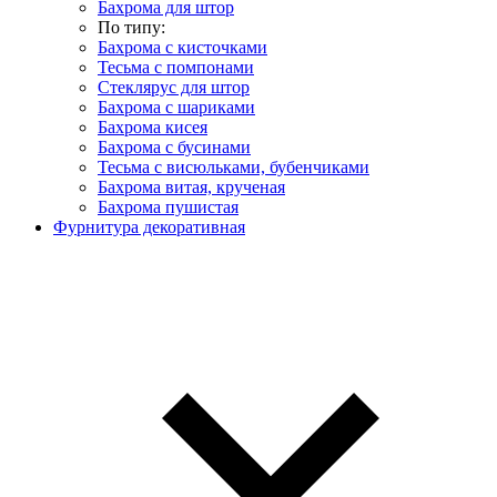
Бахрома для штор
По типу:
Бахрома с кисточками
Тесьма с помпонами
Стеклярус для штор
Бахрома с шариками
Бахрома кисея
Бахрома с бусинами
Тесьма с висюльками, бубенчиками
Бахрома витая, крученая
Бахрома пушистая
Фурнитура декоративная