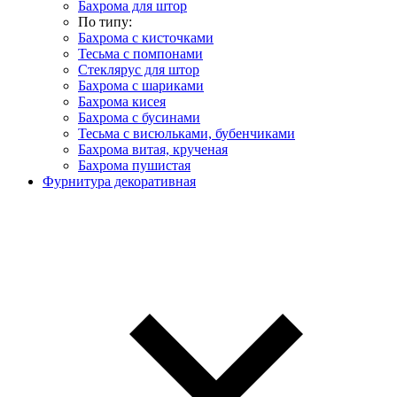
Бахрома для штор
По типу:
Бахрома с кисточками
Тесьма с помпонами
Стеклярус для штор
Бахрома с шариками
Бахрома кисея
Бахрома с бусинами
Тесьма с висюльками, бубенчиками
Бахрома витая, крученая
Бахрома пушистая
Фурнитура декоративная