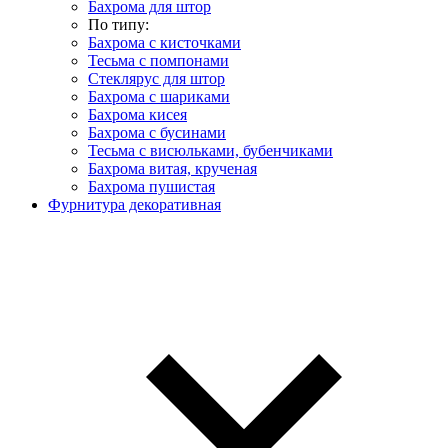
Бахрома для штор
По типу:
Бахрома с кисточками
Тесьма с помпонами
Стеклярус для штор
Бахрома с шариками
Бахрома кисея
Бахрома с бусинами
Тесьма с висюльками, бубенчиками
Бахрома витая, крученая
Бахрома пушистая
Фурнитура декоративная