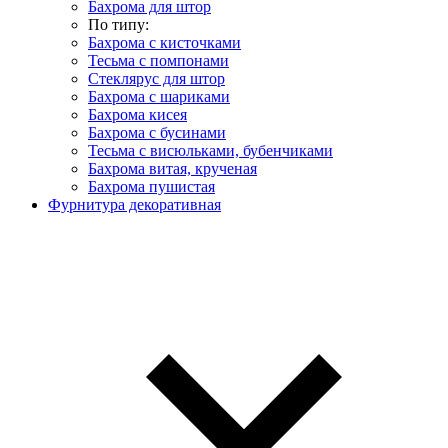
Бахрома для штор
По типу:
Бахрома с кисточками
Тесьма с помпонами
Стеклярус для штор
Бахрома с шариками
Бахрома кисея
Бахрома с бусинами
Тесьма с висюльками, бубенчиками
Бахрома витая, крученая
Бахрома пушистая
Фурнитура декоративная