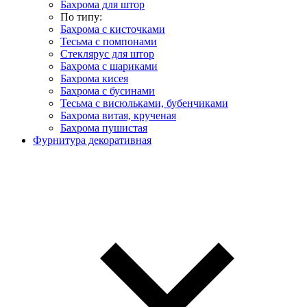
Бахрома для штор
По типу:
Бахрома с кисточками
Тесьма с помпонами
Стеклярус для штор
Бахрома с шариками
Бахрома кисея
Бахрома с бусинами
Тесьма с висюльками, бубенчиками
Бахрома витая, крученая
Бахрома пушистая
Фурнитура декоративная