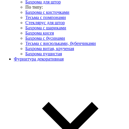
Бахрома для штор
По типу:
Бахрома с кисточками
Тесьма с помпонами
Стеклярус для штор
Бахрома с шариками
Бахрома кисея
Бахрома с бусинами
Тесьма с висюльками, бубенчиками
Бахрома витая, крученая
Бахрома пушистая
Фурнитура декоративная