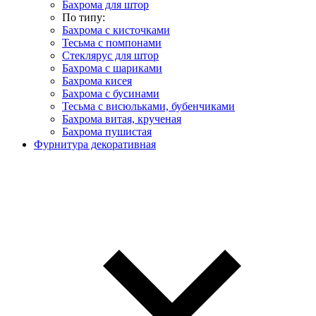
Бахрома для штор
По типу:
Бахрома с кисточками
Тесьма с помпонами
Стеклярус для штор
Бахрома с шариками
Бахрома кисея
Бахрома с бусинами
Тесьма с висюльками, бубенчиками
Бахрома витая, крученая
Бахрома пушистая
Фурнитура декоративная