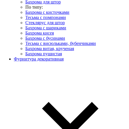
Бахрома для штор
По типу:
Бахрома с кисточками
Тесьма с помпонами
Стеклярус для штор
Бахрома с шариками
Бахрома кисея
Бахрома с бусинами
Тесьма с висюльками, бубенчиками
Бахрома витая, крученая
Бахрома пушистая
Фурнитура декоративная