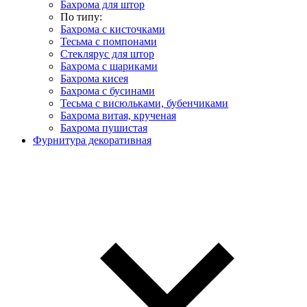
Бахрома для штор
По типу:
Бахрома с кисточками
Тесьма с помпонами
Стеклярус для штор
Бахрома с шариками
Бахрома кисея
Бахрома с бусинами
Тесьма с висюльками, бубенчиками
Бахрома витая, крученая
Бахрома пушистая
Фурнитура декоративная