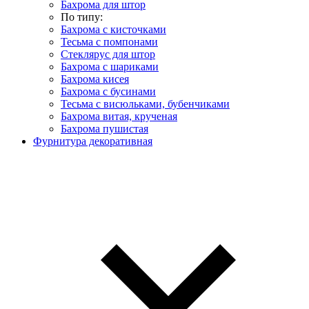
Бахрома для штор
По типу:
Бахрома с кисточками
Тесьма с помпонами
Стеклярус для штор
Бахрома с шариками
Бахрома кисея
Бахрома с бусинами
Тесьма с висюльками, бубенчиками
Бахрома витая, крученая
Бахрома пушистая
Фурнитура декоративная