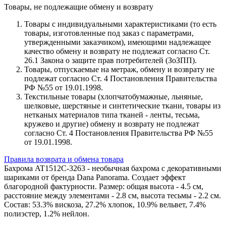
Товары, не подлежащие обмену и возврату
Товары с индивидуальными характеристиками (то есть
товары, изготовленные под заказ с параметрами,
утвержденными заказчиком), имеющими надлежащее
качество обмену и возврату не подлежат согласно Ст.
26.1 Закона о защите прав потребителей (ЗоЗПП).
Товары, отпускаемые на метраж, обмену и возврату не
подлежат согласно Ст. 4 Постановления Правительства
РФ №55 от 19.01.1998.
Текстильные товары (хлопчатобумажные, льняные,
шелковые, шерстяные и синтетические ткани, товары из
нетканых материалов типа тканей - ленты, тесьма,
кружево и другие) обмену и возврату не подлежат
согласно Ст. 4 Постановления Правительства РФ №55
от 19.01.1998.
Правила возврата и обмена товара
Бахрома AT1512C-3263 - необычная бахрома с декоративными
шариками от бренда Dana Panorama. Создает эффект
благородной фактурности. Размер: общая высота - 4.5 см,
расстояние между элементами - 2.8 см, высота тесьмы - 2.2 см.
Состав: 53.3% вискоза, 27.2% хлопок, 10.9% вельвет, 7.4%
полиэстер, 1.2% нейлон.