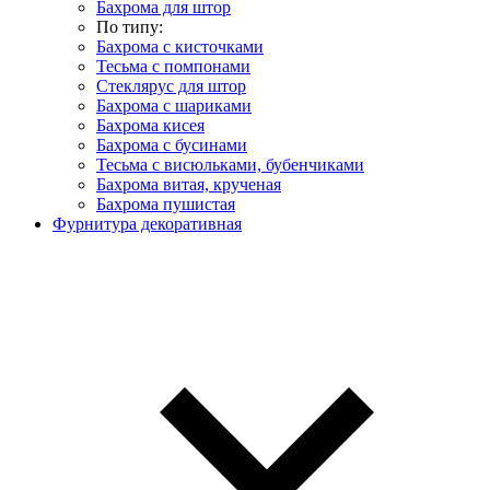
Бахрома для штор
По типу:
Бахрома с кисточками
Тесьма с помпонами
Стеклярус для штор
Бахрома с шариками
Бахрома кисея
Бахрома с бусинами
Тесьма с висюльками, бубенчиками
Бахрома витая, крученая
Бахрома пушистая
Фурнитура декоративная