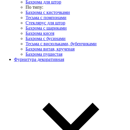
Бахрома для штор
По типу:
Бахрома с кисточками
Тесьма с помпонами
Стеклярус для штор
Бахрома с шариками
Бахрома кисея
Бахрома с бусинами
Тесьма с висюльками, бубенчиками
Бахрома витая, крученая
Бахрома пушистая
Фурнитура декоративная