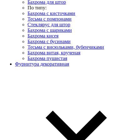
Бахрома для штор
По типу:
Бахрома с кисточками
Тесьма с помпонами
Стеклярус для штор
Бахрома с шариками
Бахрома кисея
Бахрома с бусинами
Тесьма с висюльками, бубенчиками
Бахрома витая, крученая
Бахрома пушистая
Фурнитура декоративная