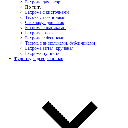
Бахрома для штор
По типу:
Бахрома с кисточками
Тесьма с помпонами
Стеклярус для штор
Бахрома с шариками
Бахрома кисея
Бахрома с бусинами
Тесьма с висюльками, бубенчиками
Бахрома витая, крученая
Бахрома пушистая
Фурнитура декоративная