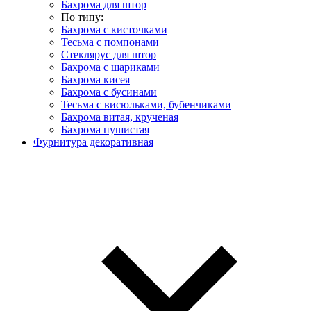
Бахрома для штор
По типу:
Бахрома с кисточками
Тесьма с помпонами
Стеклярус для штор
Бахрома с шариками
Бахрома кисея
Бахрома с бусинами
Тесьма с висюльками, бубенчиками
Бахрома витая, крученая
Бахрома пушистая
Фурнитура декоративная