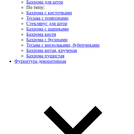
Бахрома для штор
По типу:
Бахрома с кисточками
Тесьма с помпонами
Стеклярус для штор
Бахрома с шариками
Бахрома кисея
Бахрома с бусинами
Тесьма с висюльками, бубенчиками
Бахрома витая, крученая
Бахрома пушистая
Фурнитура декоративная